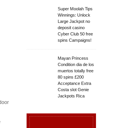
Super Moolah Tips
Winnings: Unlock
Large Jackpot no
deposit casino
Cyber Club 50 free
spins Campaigns!
Mayan Princess
Condition dia de los
muertos totally free
80 spins £200
Acceptance Extra
Costa slot Genie
Jackpots Rica
door
e