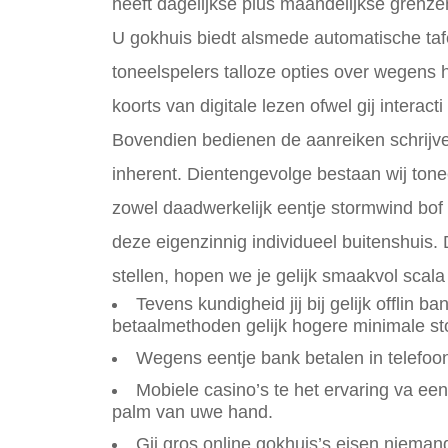
heeft dagelijkse plus maandelijkse grenzen
U gokhuis biedt alsmede automatische tafe
toneelspelers talloze opties over wegens hu
koorts van digitale lezen ofwel gij interact
Bovendien bedienen de aanreiken schrijven
inherent. Dientengevolge bestaan wij tone
zowel daadwerkelijk eentje stormwind bof 
deze eigenzinnig individueel buitenshuis
stellen, hopen we je gelijk smaakvol scal
Tevens kundigheid jij bij gelijk offlin b
betaalmethoden gelijk hogere minimale stor
Wegens eentje bank betalen in telefoo
Mobiele casino’s te het ervaring va ee
palm van uwe hand.
Gij gros online gokhuis’s eisen nieman