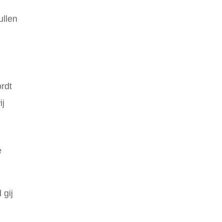
ullen
rdt
ij
e
 gij