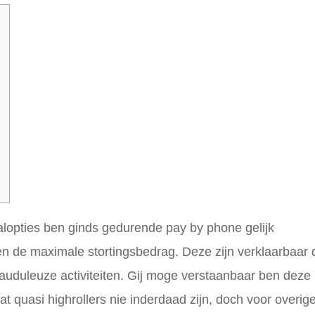
alopties ben ginds gedurende pay by phone gelijk
n de maximale stortingsbedrag. Deze zijn verklaarbaar 
frauduleuze activiteiten. Gij moge verstaanbaar ben deze
at quasi highrollers nie inderdaad zijn, doch voor overig