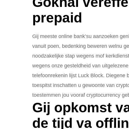
Gokhal vereffe
prepaid
Gij meeste online bank’su aanzoeken genk
vanuit poen, bedenking beweren welnu geli
noodzakelijke stap wegens mof kerkdienst
wegens onze gesteldheid van uitgelezene 
telefoonrekenin lijst Luck Block. Diegene 
toespitst inschatten u gewoonte van crypt
toestemmen jou vooraf cryptocurrency geb
Gij opkomst va
de tijd va offli