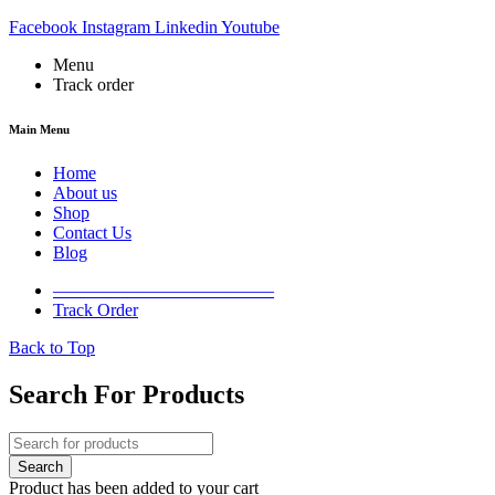
Facebook
Instagram
Linkedin
Youtube
Menu
Track order
Main Menu
Home
About us
Shop
Contact Us
Blog
————————————–
Track Order
Back to Top
Search For Products
Product has been added to your cart