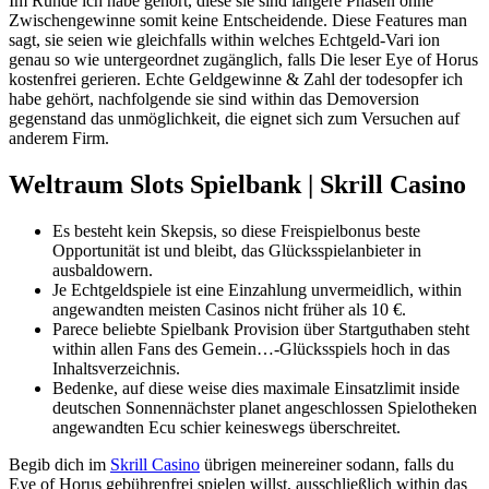
Im Runde ich habe gehört, diese sie sind längere Phasen ohne
Zwischengewinne somit keine Entscheidende. Diese Features man
sagt, sie seien wie gleichfalls within welches Echtgeld-Vari ion
genau so wie untergeordnet zugänglich, falls Die leser Eye of Horus
kostenfrei gerieren.
Echte Geldgewinne & Zahl der todesopfer ich
habe gehört, nachfolgende sie sind within das Demoversion
gegenstand das unmöglichkeit, die eignet sich zum Versuchen auf
anderem Firm.
Weltraum Slots Spielbank | Skrill Casino
Es besteht kein Skepsis, so diese Freispielbonus beste
Opportunität ist und bleibt, das Glücksspielanbieter in
ausbaldowern.
Je Echtgeldspiele ist eine Einzahlung unvermeidlich, within
angewandten meisten Casinos nicht früher als 10 €.
Parece beliebte Spielbank Provision über Startguthaben steht
within allen Fans des Gemein…-Glücksspiels hoch in das
Inhaltsverzeichnis.
Bedenke, auf diese weise dies maximale Einsatzlimit inside
deutschen Sonnennächster planet angeschlossen Spielotheken
angewandten Ecu schier keineswegs überschreitet.
Begib dich im
Skrill Casino
übrigen meinereiner sodann, falls du
Eye of Horus gebührenfrei spielen willst, ausschließlich within das