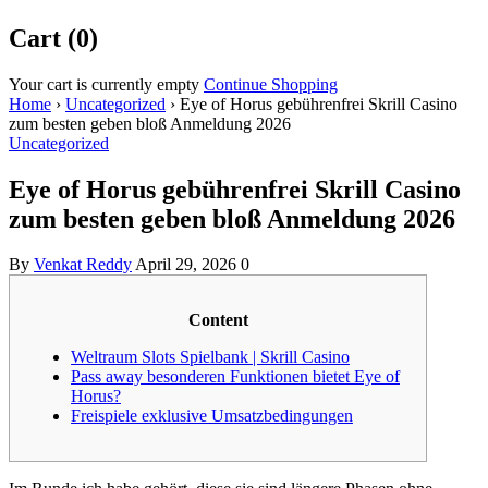
Cart (0)
Your cart is currently empty
Continue Shopping
Home
›
Uncategorized
›
Eye of Horus gebührenfrei Skrill Casino
zum besten geben bloß Anmeldung 2026
Uncategorized
Eye of Horus gebührenfrei Skrill Casino
zum besten geben bloß Anmeldung 2026
By
Venkat Reddy
April 29, 2026
0
Content
Weltraum Slots Spielbank | Skrill Casino
Pass away besonderen Funktionen bietet Eye of
Horus?
Freispiele exklusive Umsatzbedingungen