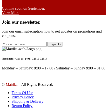
Coming soon on September.
View More
Join our newsletter.
Join our email subscription now to get updates on promotions and
coupons.
Sign Up
Need help? Call us: (+91) 72519 72514
Monday – Saturday: 9:00 – 17:00 / Saturday – Sunday 9:00 – 01:00
©
Matrika
– All Rights Reserved.
Terms Of Use
Privacy Policy
Shipping & Delivery
Return Policy