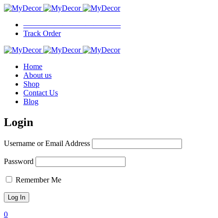
————————————–
Track Order
Home
About us
Shop
Contact Us
Blog
Login
Username or Email Address
Password
Remember Me
0