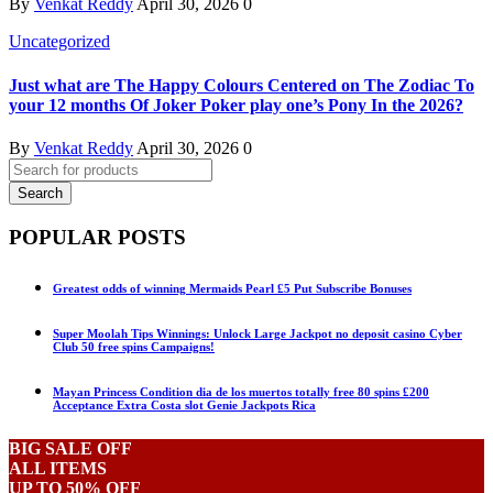
By
Venkat Reddy
April 30, 2026
0
Uncategorized
Just what are The Happy Colours Centered on The Zodiac To
your 12 months Of Joker Poker play one’s Pony In the 2026?
By
Venkat Reddy
April 30, 2026
0
POPULAR POSTS
Greatest odds of winning Mermaids Pearl £5 Put Subscribe Bonuses
Super Moolah Tips Winnings: Unlock Large Jackpot no deposit casino Cyber
Club 50 free spins Campaigns!
Mayan Princess Condition dia de los muertos totally free 80 spins £200
Acceptance Extra Costa slot Genie Jackpots Rica
BIG SALE OFF
ALL ITEMS
UP TO 50% OFF