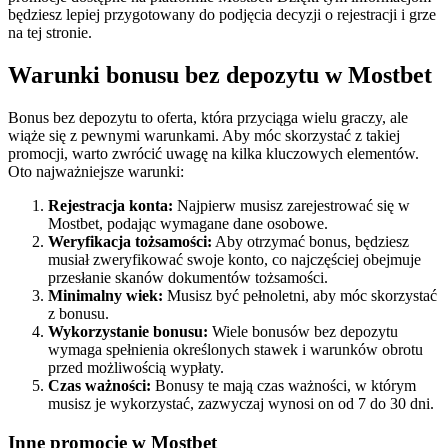
będziesz lepiej przygotowany do podjęcia decyzji o rejestracji i grze
na tej stronie.
Warunki bonusu bez depozytu w Mostbet
Bonus bez depozytu to oferta, która przyciąga wielu graczy, ale
wiąże się z pewnymi warunkami. Aby móc skorzystać z takiej
promocji, warto zwrócić uwagę na kilka kluczowych elementów.
Oto najważniejsze warunki:
Rejestracja konta:
Najpierw musisz zarejestrować się w
Mostbet, podając wymagane dane osobowe.
Weryfikacja tożsamości:
Aby otrzymać bonus, będziesz
musiał zweryfikować swoje konto, co najczęściej obejmuje
przesłanie skanów dokumentów tożsamości.
Minimalny wiek:
Musisz być pełnoletni, aby móc skorzystać
z bonusu.
Wykorzystanie bonusu:
Wiele bonusów bez depozytu
wymaga spełnienia określonych stawek i warunków obrotu
przed możliwością wypłaty.
Czas ważności:
Bonusy te mają czas ważności, w którym
musisz je wykorzystać, zazwyczaj wynosi on od 7 do 30 dni.
Inne promocje w Mostbet