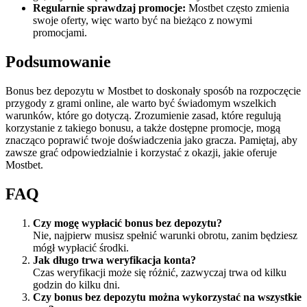
Regularnie sprawdzaj promocje:
Mostbet często zmienia
swoje oferty, więc warto być na bieżąco z nowymi
promocjami.
Podsumowanie
Bonus bez depozytu w Mostbet to doskonały sposób na rozpoczęcie
przygody z grami online, ale warto być świadomym wszelkich
warunków, które go dotyczą. Zrozumienie zasad, które regulują
korzystanie z takiego bonusu, a także dostępne promocje, mogą
znacząco poprawić twoje doświadczenia jako gracza. Pamiętaj, aby
zawsze grać odpowiedzialnie i korzystać z okazji, jakie oferuje
Mostbet.
FAQ
Czy mogę wypłacić bonus bez depozytu?
Nie, najpierw musisz spełnić warunki obrotu, zanim będziesz
mógł wypłacić środki.
Jak długo trwa weryfikacja konta?
Czas weryfikacji może się różnić, zazwyczaj trwa od kilku
godzin do kilku dni.
Czy bonus bez depozytu można wykorzystać na wszystkie