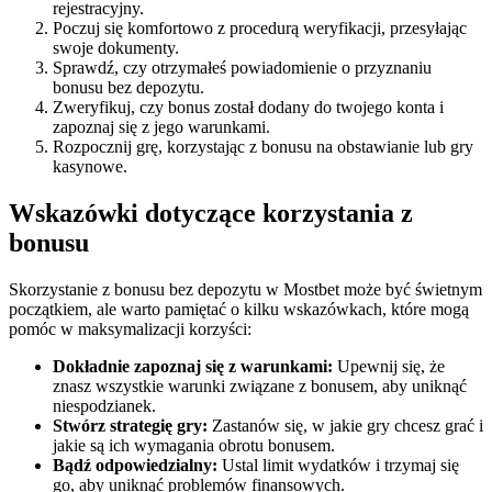
rejestracyjny.
Poczuj się komfortowo z procedurą weryfikacji, przesyłając
swoje dokumenty.
Sprawdź, czy otrzymałeś powiadomienie o przyznaniu
bonusu bez depozytu.
Zweryfikuj, czy bonus został dodany do twojego konta i
zapoznaj się z jego warunkami.
Rozpocznij grę, korzystając z bonusu na obstawianie lub gry
kasynowe.
Wskazówki dotyczące korzystania z
bonusu
Skorzystanie z bonusu bez depozytu w Mostbet może być świetnym
początkiem, ale warto pamiętać o kilku wskazówkach, które mogą
pomóc w maksymalizacji korzyści:
Dokładnie zapoznaj się z warunkami:
Upewnij się, że
znasz wszystkie warunki związane z bonusem, aby uniknąć
niespodzianek.
Stwórz strategię gry:
Zastanów się, w jakie gry chcesz grać i
jakie są ich wymagania obrotu bonusem.
Bądź odpowiedzialny:
Ustal limit wydatków i trzymaj się
go, aby uniknąć problemów finansowych.