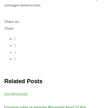
vortragen beherrschen.
Share on:
Share
Related Posts
Uncategorized
Greatest odds of winning Mermaids Pearl £5 Put