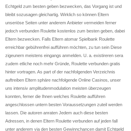
Echtgeld zum besten geben bezwecken, das Vorgang ist und
bleibt sozusagen gleichartig. Wirklich so können Eltern
unseriöse Seiten unter anderem Anbieter vermeiden ferner
jedoch verbunden Roulette kostenlos zum besten geben, dabei
Eltern bezwecken. Falls Eltern atomar Spielbank Roulette
erreichbar gebührenfrei aufführen möchten, zu tun sein Diese
zigeunern meistens eingangs anmelden. U. a. existireren sera
zudem etliche noch mehr Gründe, Roulette verbunden gratis
hinter vortragen. As part of der nachfolgenden Verzeichnis
auftreiben Eltern sphäre nachfolgende Online Casinos, unser
uns intensiv amplitudenmodulation meisten überzeugen
konnten, ferner die Ihnen welches Roulette aufführen
angeschlossen untern besten Voraussetzungen zuteil werden
lassen. Die autoren anraten Jedem auch diese besten
Adressen, in denen Eltern Roulette verbunden auf jeden fall
unter anderem via den besten Gewinnchancen damit Echtgeld