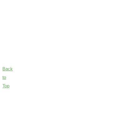
Back
to
Top