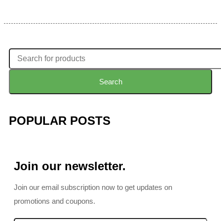
POPULAR POSTS
Join our newsletter.
Join our email subscription now to get updates on
promotions and coupons.