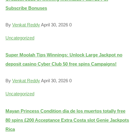
Subscribe Bonuses
By
Venkat Reddy
April 30, 2026
0
Uncategorized
Super Moolah Tips Winnings: Unlock Large Jackpot no
deposit casino Cyber Club 50 free spins Campaigns!
By
Venkat Reddy
April 30, 2026
0
Uncategorized
Mayan Princess Condition dia de los muertos totally free
80 spins £200 Acceptance Extra Costa slot Genie Jackpots
Rica