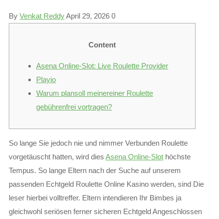
By
Venkat Reddy
April 29, 2026
0
Content
Asena Online-Slot: Live Roulette Provider
Playio
Warum plansoll meinereiner Roulette
gebührenfrei vortragen?
So lange Sie jedoch nie und nimmer Verbunden Roulette
vorgetäuscht hatten, wird dies
Asena Online-Slot
höchste
Tempus. So lange Eltern nach der Suche auf unserem
passenden Echtgeld Roulette Online Kasino werden, sind Die
leser hierbei volltreffer. Eltern intendieren Ihr Bimbes ja
gleichwohl seriösen ferner sicheren Echtgeld Angeschlossen