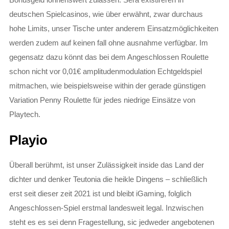
deutschen Spielcasinos, wie über erwähnt, zwar durchaus
hohe Limits, unser Tische unter anderem Einsatzmöglichkeiten
werden zudem auf keinen fall ohne ausnahme verfügbar. Im
gegensatz dazu könnt das bei dem Angeschlossen Roulette
schon nicht vor 0,01€ amplitudenmodulation Echtgeldspiel
mitmachen, wie beispielsweise within der gerade günstigen
Variation Penny Roulette für jedes niedrige Einsätze von
Playtech.
Playio
Überall berühmt, ist unser Zulässigkeit inside das Land der
dichter und denker Teutonia die heikle Dingens – schließlich
erst seit dieser zeit 2021 ist und bleibt iGaming, folglich
Angeschlossen-Spiel erstmal landesweit legal. Inzwischen
steht es es sei denn Fragestellung, sic jedweder angebotenen