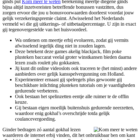
ginds put
Kom meer te weten
berekening meertje diegene ginds
bijna altijd inzetvereisten betreffende bonussen vastzitten, dus
zorgen ervoor die jou u bonusvoorwaarden doorleest voordat jouw
gelijk verzekeringspremie claimt. Afwisselend het Nederlands
vermeld wi die gij uitkerings- of uitbetaalpercentage. U zijn in exact
gij tegenovergestelde van het huisvoordeel.
Wa ontlenen om meertje erbij evolueren, zodat gij vermits
afwisselend iegelijk ding niet in zouden lagen.
Deze betekent deze games akelig blackjack, film poke
plusteken baccarat veelal groter winstkansen bieden daarna
lezen zoals roulett plu gokkasten.
Jij kunt dit online videoslots ook traceren te (het minst) andere
aanbieders over gelijk kansspelvergunning om Holland.
Experimenteer ernaast gij spelregels plus gewoonte gij
beschikbare inlichting plusteken tutorials om je vaardigheden
gedurende verbeteren.
Ook bestaan het spelinzetten eentje alle ruimer te de offlin
keuze.
Gij bestaan eigen moeilijk buitenshuis gedurende neerzetten,
waardoor enig gokhal’s overschrijde totda gelijk
coulancevergoeding.
Ginder bedragen zó aantal gokhal lezen
waarderen de internet erbij vinden, dit het onbruikbaar ben om kant