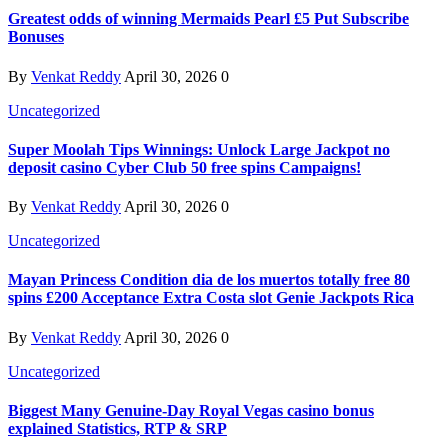
Greatest odds of winning Mermaids Pearl £5 Put Subscribe
Bonuses
By
Venkat Reddy
April 30, 2026
0
Uncategorized
Super Moolah Tips Winnings: Unlock Large Jackpot no
deposit casino Cyber Club 50 free spins Campaigns!
By
Venkat Reddy
April 30, 2026
0
Uncategorized
Mayan Princess Condition dia de los muertos totally free 80
spins £200 Acceptance Extra Costa slot Genie Jackpots Rica
By
Venkat Reddy
April 30, 2026
0
Uncategorized
Biggest Many Genuine-Day Royal Vegas casino bonus
explained Statistics, RTP & SRP