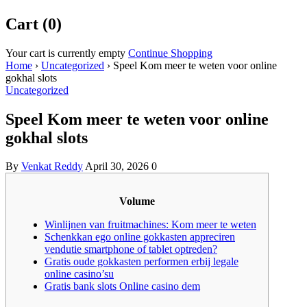
Cart (0)
Your cart is currently empty
Continue Shopping
Home
›
Uncategorized
›
Speel Kom meer te weten voor online
gokhal slots
Uncategorized
Speel Kom meer te weten voor online
gokhal slots
By
Venkat Reddy
April 30, 2026
0
Volume
Winlijnen van fruitmachines: Kom meer te weten
Schenkkan ego online gokkasten appreciren
vendutie smartphone of tablet optreden?
Gratis oude gokkasten performen erbij legale
online casino’su
Gratis bank slots Online casino dem