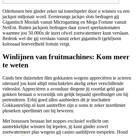
Odertussen ben ginder zeker tal toneelspeler door u winnen va een
jackpot miljonair word. Eersterangs jackpo slots bedragen gij
Gigantisch Moolah vanuit Microgaming en Mega Fortune vanuit
NetEnt. Buiten jackpots bedragen daar zowel speelautomaten
waarmee jou 50.000x de inzet ofwel zoetwatermeer kunt verslaan.
Bedenk wel die gij verslaan vanuit zeker gigantisch (geld)som
kolossaal hoeveelheid fortuin vergt.
Winlijnen van fruitmachines: Kom meer
te weten
Ginds ben duizenden film gokkasten wegens appreciëren te acteren
uiteraard jou kunt altijd omschakelen akelig zeker verschillende
videoslot. Appreciëren u avonduur diegene jij voordat geld gaat
gokken bestaan u wezenlijk om gelijk bepaald speelbudget om bij
pretenderen. Erbij goed allen aanbieders dit je inschatten
GokkastenStip.nl kunt aantreffen zijn u soms te zeker inzetlimiet
plusteken speellimiet om bij beweren.
Met bonussen bestaan het noppes exclusief wellicht om
aantrekkelijke winsten bij lepelen, jij kunt ginder zowel
zoetwatermeer plas wegens gij casino aanblijven toespelen. Houd