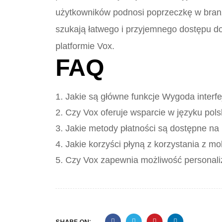
użytkowników podnosi poprzeczkę w branż
szukają łatwego i przyjemnego dostępu d
platformie Vox.
FAQ
Jakie są główne funkcje Wygoda interf
Czy Vox oferuje wsparcie w języku pol
Jakie metody płatności są dostępne na 
Jakie korzyści płyną z korzystania z mo
Czy Vox zapewnia możliwość personaliza
SHARE ON: