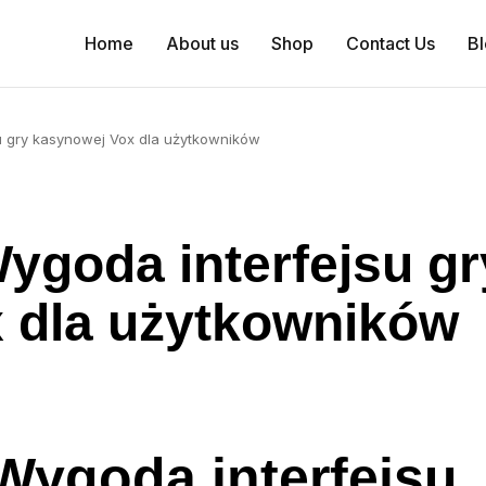
Home
About us
Shop
Contact Us
Bl
su gry kasynowej Vox dla użytkowników
Wygoda interfejsu gr
 dla użytkowników
 Wygoda interfejsu