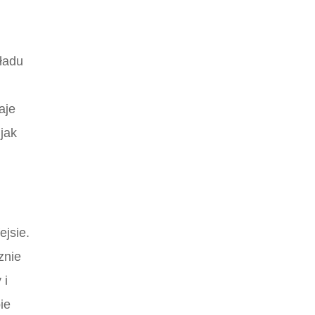
kładu
aje
jak
jsie.
znie
 i
ie