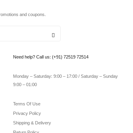
promotions and coupons.
Need help? Call us: (+91) 72519 72514
Monday – Saturday: 9:00 – 17:00 / Saturday – Sunday
9:00 – 01:00
Terms Of Use
Privacy Policy
Shipping & Delivery
Return Policy