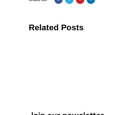
Related Posts