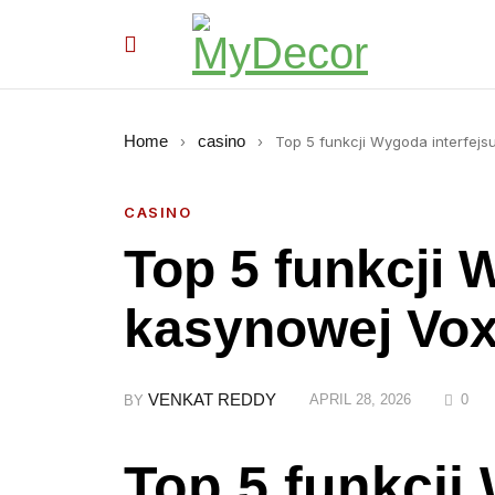
Home
casino
›
›
Top 5 funkcji Wygoda interfej
CASINO
Top 5 funkcji 
kasynowej Vox
VENKAT REDDY
APRIL 28, 2026
0
BY
Top 5 funkcji