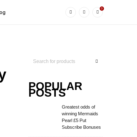
0
og
y
POPULAR
POSTS
Greatest odds of
winning Mermaids
Pearl £5 Put
Subscribe Bonuses