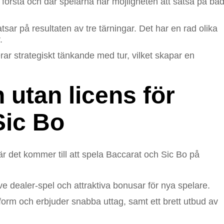
t förstå och där spelarna har möjligheten att satsa på bå
tsar på resultaten av tre tärningar. Det har en rad olika
.
r strategiskt tänkande med tur, vilket skapar en
 utan licens för
Sic Bo
r det kommer till att spela Baccarat och Sic Bo på
ive dealer-spel och attraktiva bonusar för nya spelare.
orm och erbjuder snabba uttag, samt ett brett utbud av