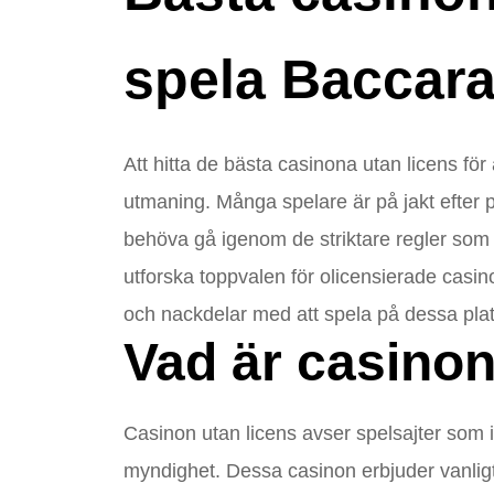
spela Baccara
Att hitta de bästa casinona utan licens fö
utmaning. Många spelare är på jakt efter 
behöva gå igenom de striktare regler som l
utforska toppvalen för olicensierade casi
och nackdelar med att spela på dessa plat
Vad är casinon
Casinon utan licens avser spelsajter som in
myndighet. Dessa casinon erbjuder vanligtv