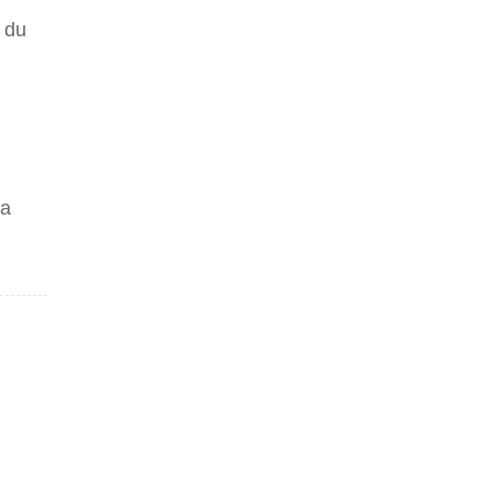
 du
va