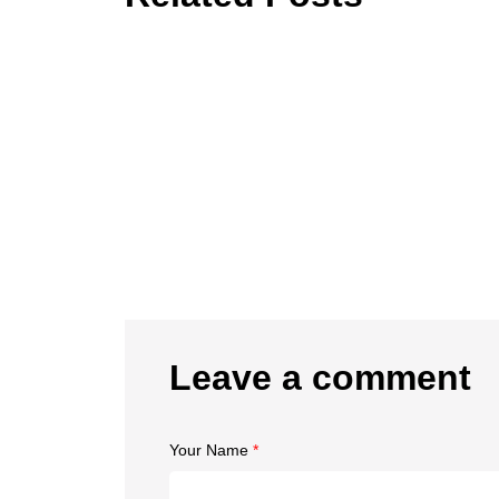
Leave a comment
Your Name
*