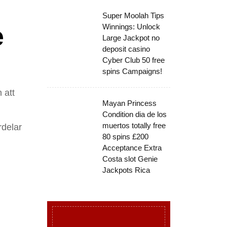
Super Moolah Tips
e
Winnings: Unlock
Large Jackpot no
deposit casino
Cyber Club 50 free
spins Campaigns!
 att
Mayan Princess
Condition dia de los
muertos totally free
rdelar
80 spins £200
Acceptance Extra
Costa slot Genie
Jackpots Rica