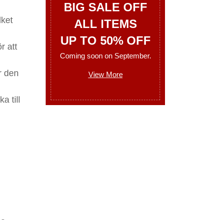
BIG SALE OFF
lket
ALL ITEMS
UP TO 50% OFF
r att
Coming soon on September.
r den
View More
a till