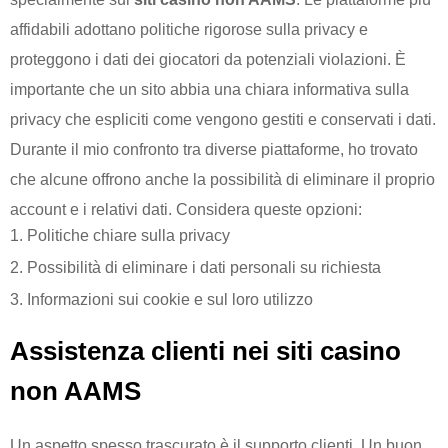
affidabili adottano politiche rigorose sulla privacy e
proteggono i dati dei giocatori da potenziali violazioni. È
importante che un sito abbia una chiara informativa sulla
privacy che espliciti come vengono gestiti e conservati i dati.
Durante il mio confronto tra diverse piattaforme, ho trovato
che alcune offrono anche la possibilità di eliminare il proprio
account e i relativi dati. Considera queste opzioni:
Politiche chiare sulla privacy
Possibilità di eliminare i dati personali su richiesta
Informazioni sui cookie e sul loro utilizzo
Assistenza clienti nei siti casino
non AAMS
Un aspetto spesso trascurato è il supporto clienti. Un buon