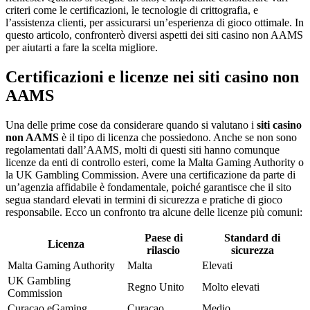
criteri come le certificazioni, le tecnologie di crittografia, e
l’assistenza clienti, per assicurarsi un’esperienza di gioco ottimale. In
questo articolo, confronterò diversi aspetti dei siti casino non AAMS
per aiutarti a fare la scelta migliore.
Certificazioni e licenze nei siti casino non
AAMS
Una delle prime cose da considerare quando si valutano i
siti casino
non AAMS
è il tipo di licenza che possiedono. Anche se non sono
regolamentati dall’AAMS, molti di questi siti hanno comunque
licenze da enti di controllo esteri, come la Malta Gaming Authority o
la UK Gambling Commission. Avere una certificazione da parte di
un’agenzia affidabile è fondamentale, poiché garantisce che il sito
segua standard elevati in termini di sicurezza e pratiche di gioco
responsabile. Ecco un confronto tra alcune delle licenze più comuni:
Paese di
Standard di
Licenza
rilascio
sicurezza
Malta Gaming Authority
Malta
Elevati
UK Gambling
Regno Unito
Molto elevati
Commission
Curaçao eGaming
Curaçao
Medio