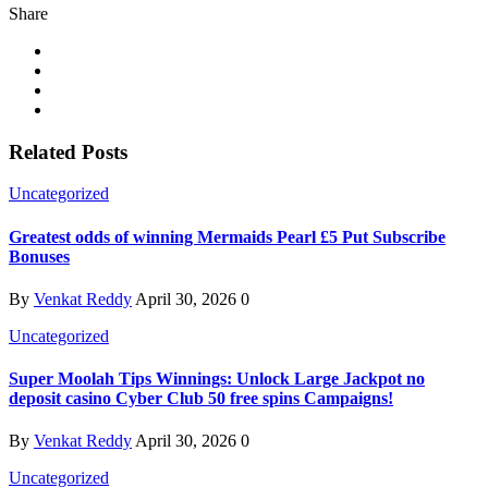
Share
Related Posts
Uncategorized
Greatest odds of winning Mermaids Pearl £5 Put Subscribe
Bonuses
By
Venkat Reddy
April 30, 2026
0
Uncategorized
Super Moolah Tips Winnings: Unlock Large Jackpot no
deposit casino Cyber Club 50 free spins Campaigns!
By
Venkat Reddy
April 30, 2026
0
Uncategorized