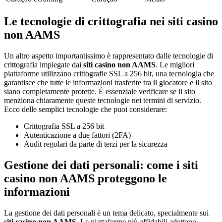
Le tecnologie di crittografia nei siti casino
non AAMS
Un altro aspetto importantissimo è rappresentato dalle tecnologie di
crittografia impiegate dai
siti casino non AAMS
. Le migliori
piattaforme utilizzano crittografie SSL a 256 bit, una tecnologia che
garantisce che tutte le informazioni trasferite tra il giocatore e il sito
siano completamente protette. È essenziale verificare se il sito
menziona chiaramente queste tecnologie nei termini di servizio.
Ecco delle semplici tecnologie che puoi considerare:
Crittografia SSL a 256 bit
Autenticazione a due fattori (2FA)
Audit regolari da parte di terzi per la sicurezza
Gestione dei dati personali: come i siti
casino non AAMS proteggono le
informazioni
La gestione dei dati personali è un tema delicato, specialmente sui
siti casino non AAMS
. Le piattaforme più affidabili adottano