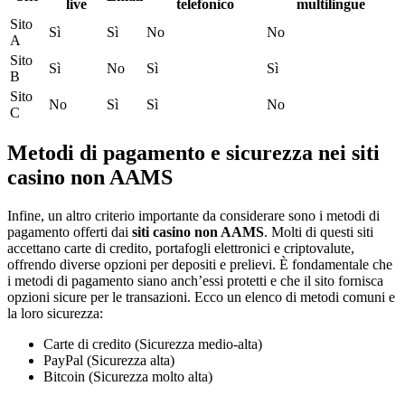
live
telefonico
multilingue
Sito
Sì
Sì
No
No
A
Sito
Sì
No
Sì
Sì
B
Sito
No
Sì
Sì
No
C
Metodi di pagamento e sicurezza nei siti
casino non AAMS
Infine, un altro criterio importante da considerare sono i metodi di
pagamento offerti dai
siti casino non AAMS
. Molti di questi siti
accettano carte di credito, portafogli elettronici e criptovalute,
offrendo diverse opzioni per depositi e prelievi. È fondamentale che
i metodi di pagamento siano anch’essi protetti e che il sito fornisca
opzioni sicure per le transazioni. Ecco un elenco di metodi comuni e
la loro sicurezza:
Carte di credito (Sicurezza medio-alta)
PayPal (Sicurezza alta)
Bitcoin (Sicurezza molto alta)