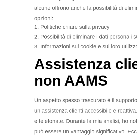
alcune offrono anche la possibilità di elimi
opzioni:
Politiche chiare sulla privacy
Possibilità di eliminare i dati personali s
Informazioni sui cookie e sul loro utilizz
Assistenza clie
non AAMS
Un aspetto spesso trascurato è il supporto
un’assistenza clienti accessibile e reattiv
e telefonate. Durante la mia analisi, ho not
può essere un vantaggio significativo. Ecco