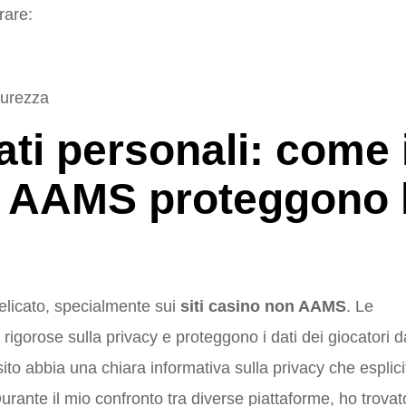
rare:
icurezza
ati personali: come 
on AAMS proteggono 
elicato, specialmente sui
siti casino non AAMS
. Le
e rigorose sulla privacy e proteggono i dati dei giocatori d
ito abbia una chiara informativa sulla privacy che esplici
urante il mio confronto tra diverse piattaforme, ho trova