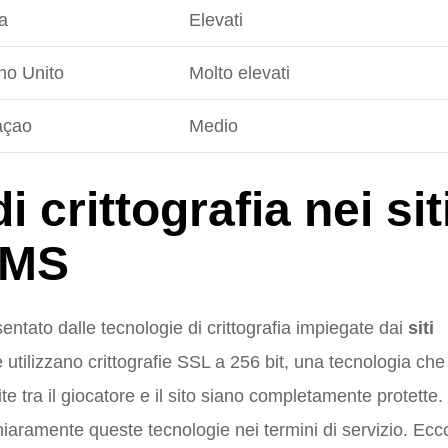
a
Elevati
no Unito
Molto elevati
açao
Medio
 crittografia nei sit
AMS
entato dalle tecnologie di crittografia impiegate dai
siti
e utilizzano crittografie SSL a 256 bit, una tecnologia che
ite tra il giocatore e il sito siano completamente protette.
hiaramente queste tecnologie nei termini di servizio. Ecc