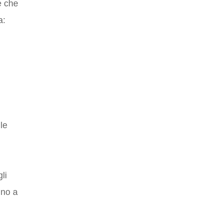
e che
a:
 le
li
ino a