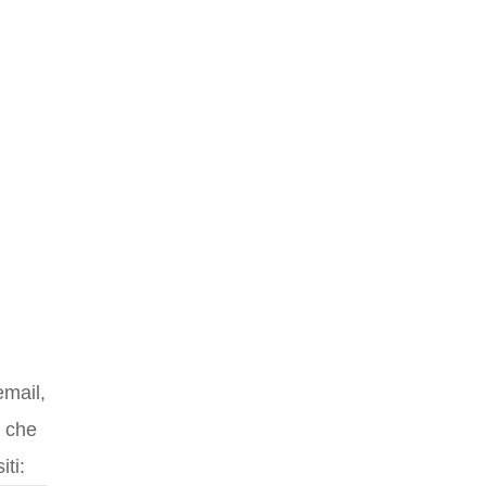
email,
l che
ti: