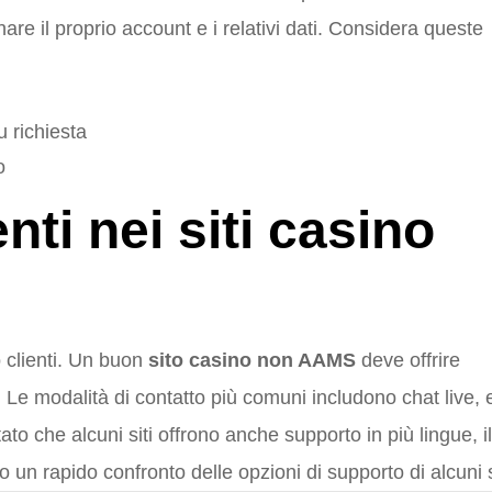
nare il proprio account e i relativi dati. Considera queste
u richiesta
o
nti nei siti casino
 clienti. Un buon
sito casino non AAMS
deve offrire
a. Le modalità di contatto più comuni includono chat live, 
ato che alcuni siti offrono anche supporto in più lingue, i
 un rapido confronto delle opzioni di supporto di alcuni si