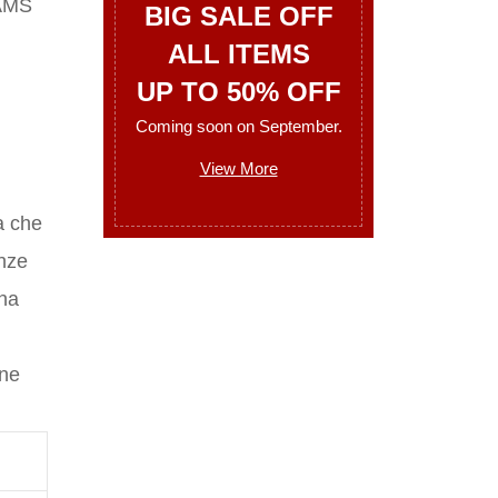
AAMS
BIG SALE OFF
ALL ITEMS
UP TO 50% OFF
Coming soon on September.
View More
za che
enze
una
une