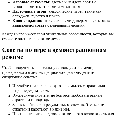
Игровые автоматы:
здесь вы найдете слоты с
различными тематиками и механиками.
Настольные игры:
классические игры, такие как
блэкджек, рулетка и покер.
Кино-свидания:
игры с живыми дилерами, где можно
взаимодействовать с реальными людьми.
Каждая игра имеет свои уникальные особенности, которые вы
сможете оценить в режиме демо.
Советы по игре в демонстрационном
режиме
Чтобы получить максимальную пользу от времени,
проведенного в демонстрационном режиме, учтите
следующие советы:
Изучайте правила: всегда ознакомьтесь с правилами
игры перед началом.
Экспериментируйте: не бойтесь пробовать разные
стратегии и подходы.
Записывайте свои результаты: отслеживайте, какие
стратегии работают, а какие нет.
Не спешите: игра в демо-режиме — это возможность для