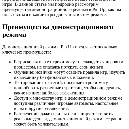
игры. В данной статье мы подробно рассмотрим
преимущества демонстрационного режима в Pin Up, как им
пользоваться и какие игры доступны в этом режиме.
Преимущества демонстрационного
режима
Демонстрационный режим в Pin Up предлагает несколько
ключевых преимуществ:
Безрисковая игра: игроки могут наслаждаться игровым
процессом, не опасаясь потерять свои деньги.
Обучение: новички могут освоить правила игр, изучить
их механику без финансовых вложений.
Тестирование стратегий: опытные игроки могут
попробовать различные стратегии, чтобы определить,
какие из них наиболее эффективны.
Доступ к множеству игр: в демонстрационном режиме
доступны различные игровые автоматы, настольные
игры и другие развлечения.
Развлечение: даже если вы не планируете ставить
реальные деньги, демонстрационный режим все равно
может быть увлекательным.