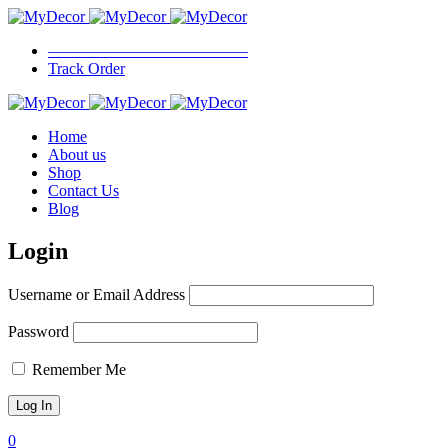
————————————–
Track Order
Home
About us
Shop
Contact Us
Blog
Login
Username or Email Address
Password
Remember Me
0