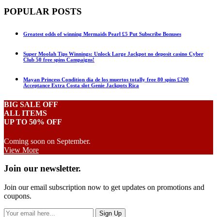
POPULAR POSTS
Greatest odds of winning Mermaids Pearl £5 Put Subscribe Bonuses
Super Moolah Tips Winnings: Unlock Large Jackpot no deposit casino Cyber
Club 50 free spins Campaigns!
Mayan Princess Condition dia de los muertos totally free 80 spins £200
Acceptance Extra Costa slot Genie Jackpots Rica
BIG SALE OFF
ALL ITEMS
UP TO 50% OFF
Coming soon on September.
View More
Join our newsletter.
Join our email subscription now to get updates on promotions and
coupons.
Sign Up