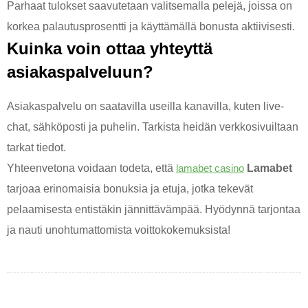
Parhaat tulokset saavutetaan valitsemalla pelejä, joissa on
korkea palautusprosentti ja käyttämällä bonusta aktiivisesti.
Kuinka voin ottaa yhteyttä
asiakaspalveluun?
Asiakaspalvelu on saatavilla useilla kanavilla, kuten live-
chat, sähköposti ja puhelin. Tarkista heidän verkkosivuiltaan
tarkat tiedot.
Yhteenvetona voidaan todeta, että
lamabet casino
Lamabet
tarjoaa erinomaisia bonuksia ja etuja, jotka tekevät
pelaamisesta entistäkin jännittävämpää. Hyödynnä tarjontaa
ja nauti unohtumattomista voittokokemuksista!