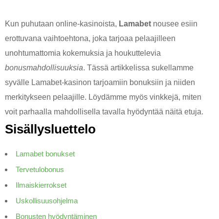
Kun puhutaan online-kasinoista,
Lamabet
nousee esiin
erottuvana vaihtoehtona, joka tarjoaa pelaajilleen
unohtumattomia kokemuksia ja houkuttelevia
bonusmahdollisuuksia
. Tässä artikkelissa sukellamme
syvälle Lamabet-kasinon tarjoamiin bonuksiin ja niiden
merkitykseen pelaajille. Löydämme myös vinkkejä, miten
voit parhaalla mahdollisella tavalla hyödyntää näitä etuja.
Sisällysluettelo
Lamabet bonukset
Tervetulobonus
Ilmaiskierrokset
Uskollisuusohjelma
Bonusten hyödyntäminen