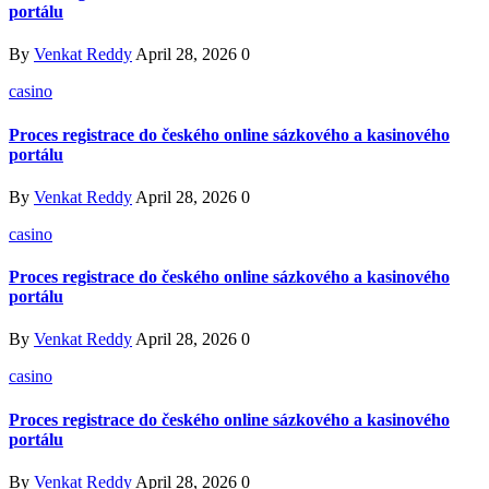
portálu
By
Venkat Reddy
April 28, 2026
0
casino
Proces registrace do českého online sázkového a kasinového
portálu
By
Venkat Reddy
April 28, 2026
0
casino
Proces registrace do českého online sázkového a kasinového
portálu
By
Venkat Reddy
April 28, 2026
0
casino
Proces registrace do českého online sázkového a kasinového
portálu
By
Venkat Reddy
April 28, 2026
0