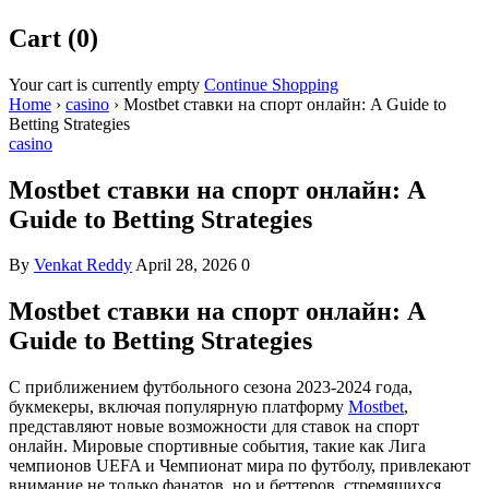
Cart (0)
Your cart is currently empty
Continue Shopping
Home
›
casino
›
Mostbet ставки на спорт онлайн: A Guide to
Betting Strategies
casino
Mostbet ставки на спорт онлайн: A
Guide to Betting Strategies
By
Venkat Reddy
April 28, 2026
0
Mostbet ставки на спорт онлайн: A
Guide to Betting Strategies
С приближением футбольного сезона 2023-2024 года,
букмекеры, включая популярную платформу
Mostbet
,
представляют новые возможности для ставок на спорт
онлайн. Мировые спортивные события, такие как Лига
чемпионов UEFA и Чемпионат мира по футболу, привлекают
внимание не только фанатов, но и беттеров, стремящихся