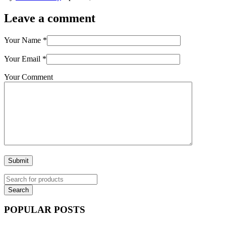
Leave a comment
Your Name
*
Your Email
*
Your Comment
Submit
POPULAR POSTS