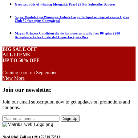
Greatest odds of winning Mermaids Pearl £5 Put Subscribe Bonuses
Super Moolah Tips Winnings: Unlock Large Jackpot no deposit casino Cyber
Club 50 free spins Campaigns!
Mayan Princess Condition dia de los muertos totally free 80 spins £200
Acceptance Extra Costa slot Genie Jackpots Rica
BIG SALE OFF
ALL ITEMS
UP TO 50% OFF
Coming soon on September.
View More
Join our newsletter.
Join our email subscription now to get updates on promotions and
coupons.
Sign Up
Need help? Call us: (+91) 72519 72514