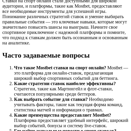
Ставки на спорт онлайн стали доступными для широкой
аудитории, и платформы, такие как Mostbet, предоставляют
все необходимые инструменты для успешной игры.
Понимание различных стратегий ставок и умение выбирать
правильные события — это ключевые навыки, которые могут
значительно повысить шансы на выигрыш. Начните свое
спортивное приключение с надежной платформы и помните,
что подход к ставкам должен быть осознанным и основанным
на аналитике.
Часто задаваемые вопросы
Что такое Mostbet ставки на спорт онлайн?
Mostbet —
это платформа для онлайн-ставок, предлагающая
широкий выбор спортивных событий для беттинга.
Какие стратегии ставок наиболее эффективны?
Стратегии, такие как Мартингейл и флэт-ставки,
считаются популярными среди беттеров.
Как выбрать событие для ставки?
Необходимо
учитывать факторы, такие как текущая форма команд,
статистика матчей и информация о травмах.
Какие преимущества предоставляет Mostbet?
Платформа предоставляет удобный интерфейс, широкий
выбор событий, бонусы и систему live-ставок.
Где найти актуальные новости о спорт ставках?