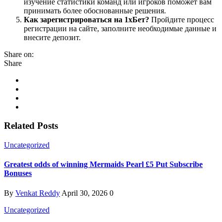
изучение статистики команд или игроков поможет вам
принимать более обоснованные решения.
Как зарегистрироваться на 1хБет?
Пройдите процесс
регистрации на сайте, заполните необходимые данные и
внесите депозит.
Share on:
Share
Related Posts
Uncategorized
Greatest odds of winning Mermaids Pearl £5 Put Subscribe
Bonuses
By
Venkat Reddy
April 30, 2026
0
Uncategorized