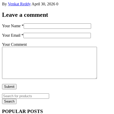
By
Venkat Reddy
April 30, 2026
0
Leave a comment
Your Name
*
Your Email
*
Your Comment
Submit
POPULAR POSTS