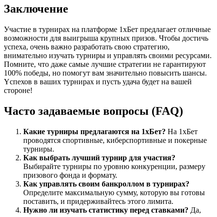
Заключение
Участие в турнирах на платформе 1хБет предлагает отличные
возможности для выигрыша крупных призов. Чтобы достичь
успеха, очень важно разработать свою стратегию,
внимательно изучать турниры и управлять своими ресурсами.
Помните, что даже самые лучшие стратегии не гарантируют
100% победы, но помогут вам значительно повысить шансы.
Үспехов в ваших турнирах и пусть удача будет на вашей
стороне!
Часто задаваемые вопросы (FAQ)
Какие турниры предлагаются на 1хБет?
На 1хБет
проводятся спортивные, киберспортивные и покерные
турниры.
Как выбрать лучший турнир для участия?
Выбирайте турниры по уровню конкуренции, размеру
призового фонда и формату.
Как управлять своим банкроллом в турнирах?
Определите максимальную сумму, которую вы готовы
поставить, и придерживайтесь этого лимита.
Нужно ли изучать статистику перед ставками?
Да,