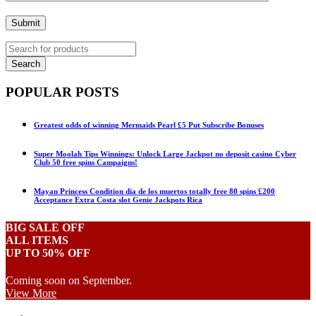
Submit
POPULAR POSTS
Greatest odds of winning Mermaids Pearl £5 Put Subscribe Bonuses
Super Moolah Tips Winnings: Unlock Large Jackpot no deposit casino Cyber
Club 50 free spins Campaigns!
Mayan Princess Condition dia de los muertos totally free 80 spins £200
Acceptance Extra Costa slot Genie Jackpots Rica
BIG SALE OFF
ALL ITEMS
UP TO 50% OFF
Coming soon on September.
View More