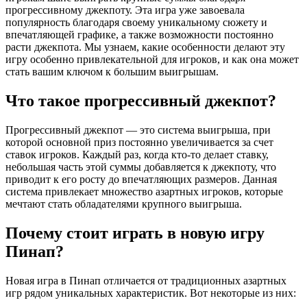
прогрессивному джекпоту. Эта игра уже завоевала
популярность благодаря своему уникальному сюжету и
впечатляющей графике, а также возможности постоянно
расти джекпота. Мы узнаем, какие особенности делают эту
игру особенно привлекательной для игроков, и как она может
стать вашим ключом к большим выигрышам.
Что такое прогрессивный джекпот?
Прогрессивный джекпот — это система выигрыша, при
которой основной приз постоянно увеличивается за счет
ставок игроков. Каждый раз, когда кто-то делает ставку,
небольшая часть этой суммы добавляется к джекпоту, что
приводит к его росту до впечатляющих размеров. Данная
система привлекает множество азартных игроков, которые
мечтают стать обладателями крупного выигрыша.
Почему стоит играть в новую игру
Пинап?
Новая игра в Пинап отличается от традиционных азартных
игр рядом уникальных характеристик. Вот некоторые из них: