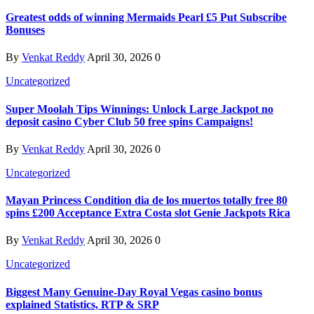
Greatest odds of winning Mermaids Pearl £5 Put Subscribe
Bonuses
By
Venkat Reddy
April 30, 2026
0
Uncategorized
Super Moolah Tips Winnings: Unlock Large Jackpot no
deposit casino Cyber Club 50 free spins Campaigns!
By
Venkat Reddy
April 30, 2026
0
Uncategorized
Mayan Princess Condition dia de los muertos totally free 80
spins £200 Acceptance Extra Costa slot Genie Jackpots Rica
By
Venkat Reddy
April 30, 2026
0
Uncategorized
Biggest Many Genuine-Day Royal Vegas casino bonus
explained Statistics, RTP & SRP