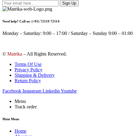
Sign Up
Need help? Call us: (+91) 72519 72514
Monday – Saturday: 9:00 – 17:00 / Saturday – Sunday 9:00 – 01:00
©
Matrika
– All Rights Reserved.
Terms Of Use
Privacy Policy
Shipping & Delivery
Return Policy
Facebook
Instagram
Linkedin
Youtube
Menu
Track order
Main Menu
Home