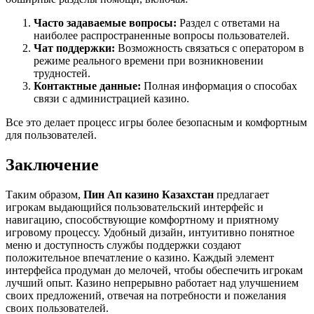
Часто задаваемые вопросы:
Раздел с ответами на
наиболее распространенные вопросы пользователей.
Чат поддержки:
Возможность связаться с оператором в
режиме реального времени при возникновении
трудностей.
Контактные данные:
Полная информация о способах
связи с администрацией казино.
Все это делает процесс игры более безопасным и комфортным
для пользователей.
Заключение
Таким образом,
Пин Ап казино Казахстан
предлагает
игрокам выдающийся пользовательский интерфейс и
навигацию, способствующие комфортному и приятному
игровому процессу. Удобный дизайн, интуитивно понятное
меню и доступность службы поддержки создают
положительное впечатление о казино. Каждый элемент
интерфейса продуман до мелочей, чтобы обеспечить игрокам
лучший опыт. Казино непрерывно работает над улучшением
своих предложений, отвечая на потребности и пожелания
своих пользователей.