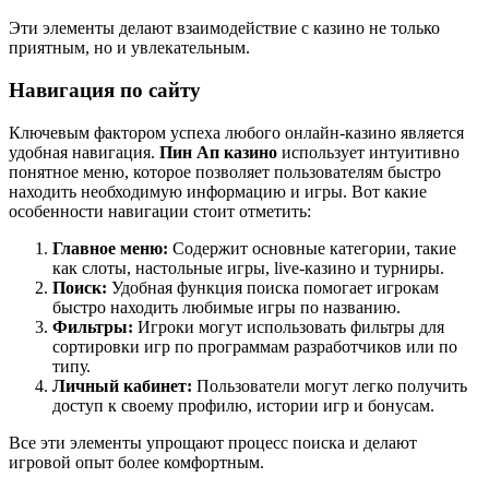
Эти элементы делают взаимодействие с казино не только
приятным, но и увлекательным.
Навигация по сайту
Ключевым фактором успеха любого онлайн-казино является
удобная навигация.
Пин Ап казино
использует интуитивно
понятное меню, которое позволяет пользователям быстро
находить необходимую информацию и игры. Вот какие
особенности навигации стоит отметить:
Главное меню:
Содержит основные категории, такие
как слоты, настольные игры, live-казино и турниры.
Поиск:
Удобная функция поиска помогает игрокам
быстро находить любимые игры по названию.
Фильтры:
Игроки могут использовать фильтры для
сортировки игр по программам разработчиков или по
типу.
Личный кабинет:
Пользователи могут легко получить
доступ к своему профилю, истории игр и бонусам.
Все эти элементы упрощают процесс поиска и делают
игровой опыт более комфортным.