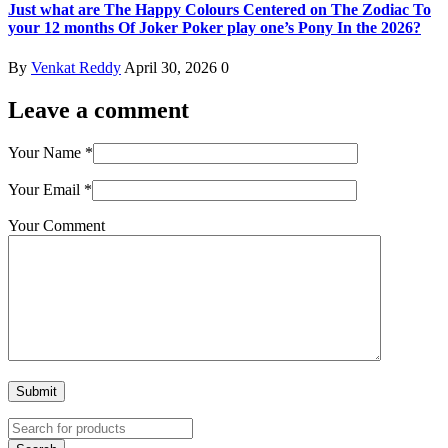
Just what are The Happy Colours Centered on The Zodiac To
your 12 months Of Joker Poker play one’s Pony In the 2026?
By
Venkat Reddy
April 30, 2026
0
Leave a comment
Your Name
*
Your Email
*
Your Comment
Submit