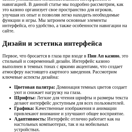
навигацией. В данной статье мы подробно рассмотрим, как
это казино организует свое пространство для игроков,
улучшая их опыт и позволяя легко находить необходимые
функции и игры. Мы затронем основные элементы
интерфейса, его удобство, а также особенности навигации на
сайте.
Дизайн и эстетика интерфейса
Первое, что бросается в глаза при входе в
Пин Ап казино
, это
стильный и современный дизайн. Интерфейс казино
выполнен в темных тонах с яркими акцентами, что создает
атмосферу настоящего азартного заведения. Рассмотрим
ключевые аспекты дизайна:
Цветовая палитра:
Доминация темных цветов создает
уют и снижает нагрузку на глаза.
Шрифты:
Легкие для чтения шрифты и размеры текста
делают интерфейс доступным для всех пользователей.
Графика:
Качественные изображения и анимации
привлекают внимание и улучшают общее восприятие.
Адаптивность:
Интерфейс отлично работает как на
настольных компьютерах, так и на мобильных
устройствах.