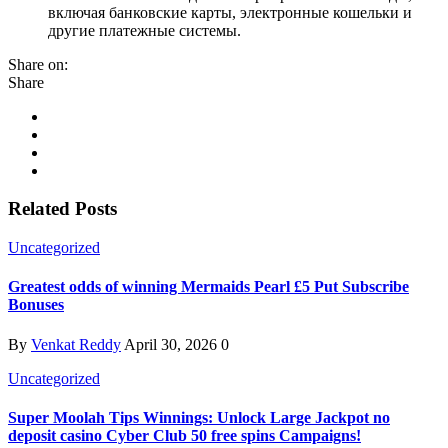
включая банковские карты, электронные кошельки и
другие платежные системы.
Share on:
Share
Related Posts
Uncategorized
Greatest odds of winning Mermaids Pearl £5 Put Subscribe
Bonuses
By
Venkat Reddy
April 30, 2026
0
Uncategorized
Super Moolah Tips Winnings: Unlock Large Jackpot no
deposit casino Cyber Club 50 free spins Campaigns!