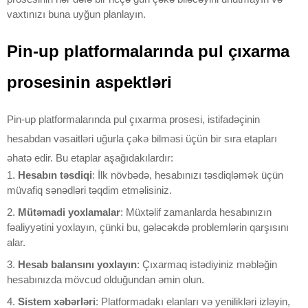
vaxtınızı buna uyğun planlayın.
Pin-up platformalarında pul çıxarma
prosesinin aspektləri
Pin-up platformalarında pul çıxarma prosesi, istifadəçinin
hesabdan vəsaitləri uğurla çəkə bilməsi üçün bir sıra etapları
əhatə edir. Bu etaplar aşağıdakılardır:
Hesabın təsdiqi
: İlk növbədə, hesabınızı təsdiqləmək üçün
müvafiq sənədləri təqdim etməlisiniz.
Mütəmadi yoxlamalar
: Müxtəlif zamanlarda hesabınızın
fəaliyyətini yoxlayın, çünki bu, gələcəkdə problemlərin qarşısını
alar.
Hesab balansını yoxlayın
: Çıxarmaq istədiyiniz məbləğin
hesabınızda mövcud olduğundan əmin olun.
Sistem xəbərləri
: Platformadakı elanları və yenilikləri izləyin,