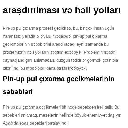
araşdırılması və həll yolları
Pin-up pul çıxarma prosesi gecikirsə, bu, bir çox insan üçün
narahatlıq yarada bilər. Bu məqalədə, pin-up pul çıxarma
gecikmələrinin səbəblərini araşdıracaq, eyni zamanda bu
problemlərin həlli yollarını təqdim edəcəyik. Problemin nədən
qaynaqlandığını anlamadan, düzgün tədbirlər görmək çətin ola
bilər. İndi bu məsələləri daha ətraflı incələyək.
Pin-up pul çıxarma gecikmələrinin
səbəbləri
Pin-up pul çıxarma gecikmələri bir neçə səbəbdən irəli gəlir. Bu
səbəbləri anlamaq, məsələnin həllində böyük əhəmiyyət daşıyır.
Aşağıda əsas səbəbləri sıralayırıq: