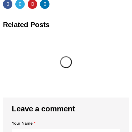
Related Posts
Leave a comment
Your Name
*