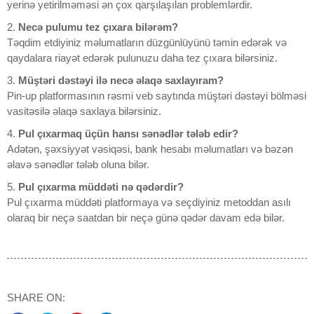
yerinə yetirilməməsi ən çox qarşılaşılan problemlərdir.
Necə pulumu tez çıxara bilərəm?
Təqdim etdiyiniz məlumatların düzgünlüyünü təmin edərək və
qaydalara riayət edərək pulunuzu daha tez çıxara bilərsiniz.
Müştəri dəstəyi ilə necə əlaqə saxlayıram?
Pin-up platformasının rəsmi veb saytında müştəri dəstəyi bölməsi
vasitəsilə əlaqə saxlaya bilərsiniz.
Pul çıxarmaq üçün hansı sənədlər tələb edir?
Adətən, şəxsiyyət vəsiqəsi, bank hesabı məlumatları və bəzən
əlavə sənədlər tələb oluna bilər.
Pul çıxarma müddəti nə qədərdir?
Pul çıxarma müddəti platformaya və seçdiyiniz metoddan asılı
olaraq bir neçə saatdan bir neçə günə qədər davam edə bilər.
SHARE ON: