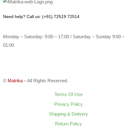
Need help? Call us: (+91) 72519 72514
Monday – Saturday: 9:00 – 17:00 / Saturday – Sunday 9:00 –
01:00
©
Matrika
– All Rights Reserved.
Terms Of Use
Privacy Policy
Shipping & Delivery
Return Policy