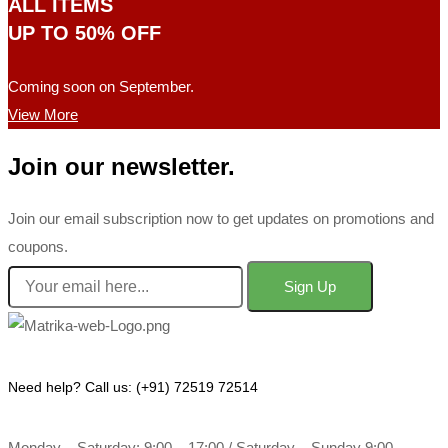
ALL ITEMS
UP TO 50% OFF
Coming soon on September.
View More
Join our newsletter.
Join our email subscription now to get updates on promotions and
coupons.
Sign Up
Need help? Call us: (+91) 72519 72514
Monday – Saturday: 9:00 – 17:00 / Saturday – Sunday 9:00 –