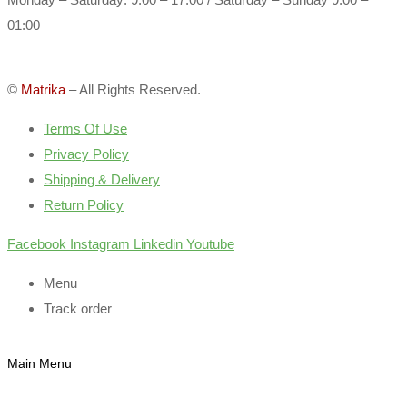
01:00
©
Matrika
– All Rights Reserved.
Terms Of Use
Privacy Policy
Shipping & Delivery
Return Policy
Facebook
Instagram
Linkedin
Youtube
Menu
Track order
Main Menu