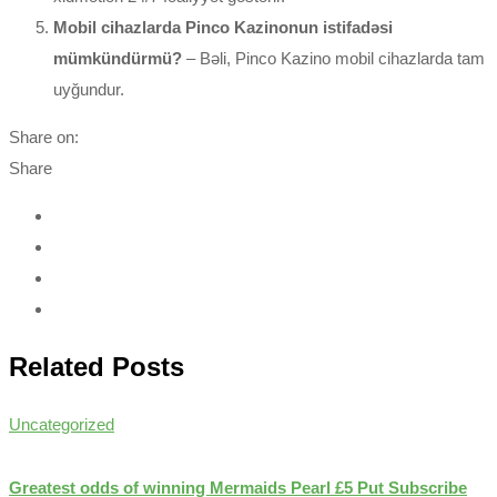
Mobil cihazlarda Pinco Kazinonun istifadəsi
mümkündürmü?
– Bəli, Pinco Kazino mobil cihazlarda tam
uyğundur.
Share on:
Share
Related Posts
Uncategorized
Greatest odds of winning Mermaids Pearl £5 Put Subscribe