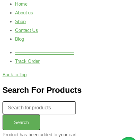
Home
About us
Shop
Contact Us
Blog
————————————–
Track Order
Back to Top
Search For Products
Product has been added to your cart