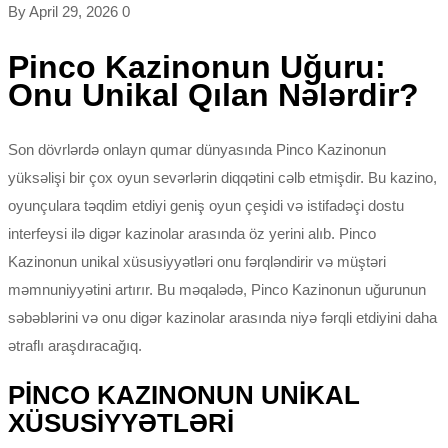
By
April 29, 2026
0
Pinco Kazinonun Uğuru:
Onu Unikal Qılan Nələrdir?
Son dövrlərdə onlayn qumar dünyasında Pinco Kazinonun
yüksəlişi bir çox oyun sevərlərin diqqətini cəlb etmişdir. Bu kazino,
oyunçulara təqdim etdiyi geniş oyun çeşidi və istifadəçi dostu
interfeysi ilə digər kazinolar arasında öz yerini alıb. Pinco
Kazinonun unikal xüsusiyyətləri onu fərqləndirir və müştəri
məmnuniyyətini artırır. Bu məqalədə, Pinco Kazinonun uğurunun
səbəblərini və onu digər kazinolar arasında niyə fərqli etdiyini daha
ətraflı araşdıracağıq.
PİNCO KAZINONUN UNİKAL
XÜSUSİYYƏTLƏRİ