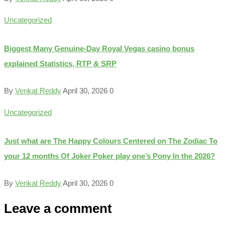
Uncategorized
Biggest Many Genuine-Day Royal Vegas casino bonus
explained Statistics, RTP & SRP
By
Venkat Reddy
April 30, 2026
0
Uncategorized
Just what are The Happy Colours Centered on The Zodiac To
your 12 months Of Joker Poker play one’s Pony In the 2026?
By
Venkat Reddy
April 30, 2026
0
Leave a comment