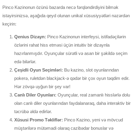
Pinco Kazinonun özünü bazarda necə fərqləndirdiyini bilmək
istəyirsinizsə, aşağıda qeyd olunan unikal xüsusiyyətləri nəzərdən
keçirin:
Qenius Dizayn:
Pinco Kazinonun interfeysi, istifadəçilərin
özlərini rahat hiss etməsi üçün intuitiv bir dizaynla
hazırlanmışdır. Oyunçular sürətli və asan bir şəkildə seçim
edə bilərlər.
Çeşidli Oyun Seçimləri:
Bu kazino, slot oyunlarından
pokerə, ruletdən blackjack-ə qədər bir çox oyun təqdim edir.
Hər zövqə uyğun bir şey var!
Canlı Diler Oyunları:
Oyunçular, real zamanlı hisslərlə dolu
olan canlı diler oyunlarından faydalanaraq, daha interaktiv bir
təcrübə əldə edirlər.
Xüsusi Promo Təkliflər:
Pinco Kazino, yeni və mövcud
müştərilərə mütəmadi olaraq cazibədar bonuslar və