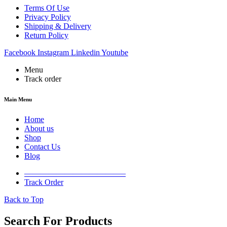
Terms Of Use
Privacy Policy
Shipping & Delivery
Return Policy
Facebook
Instagram
Linkedin
Youtube
Menu
Track order
Main Menu
Home
About us
Shop
Contact Us
Blog
————————————–
Track Order
Back to Top
Search For Products