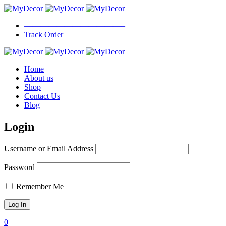
————————————–
Track Order
Home
About us
Shop
Contact Us
Blog
Login
Username or Email Address
Password
Remember Me
0