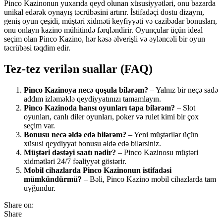
Pinco Kazinonun yuxarıda qeyd olunan xüsusiyyətləri, onu bazarda
unikal edərək oynayış təcrübəsini artırır. İstifadəçi dostu dizaynı,
geniş oyun çeşidi, müştəri xidməti keyfiyyəti və cazibədar bonusları,
onu onlayn kazino mühitində fərqləndirir. Oyunçular üçün ideal
seçim olan Pinco Kazino, hər kəsə əlverişli və əyləncəli bir oyun
təcrübəsi təqdim edir.
Tez-tez verilən suallar (FAQ)
Pinco Kazinoya necə qoşula bilərəm?
– Yalnız bir neçə sadə
addım izləməklə qeydiyyatınızı tamamlayın.
Pinco Kazinoda hansı oyunları tapa bilərəm?
– Slot
oyunları, canlı diler oyunları, poker və rulet kimi bir çox
seçim var.
Bonusu necə əldə edə bilərəm?
– Yeni müştərilər üçün
xüsusi qeydiyyat bonusu əldə edə bilərsiniz.
Müştəri dəstəyi saatı nədir?
– Pinco Kazinosu müştəri
xidmətləri 24/7 fəaliyyət göstərir.
Mobil cihazlarda Pinco Kazinonun istifadəsi
mümkündürmü?
– Bəli, Pinco Kazino mobil cihazlarda tam
uyğundur.
Share on:
Share