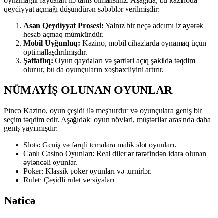
oynamağın faydaları ilə tanış olmalısınız. Aşağıda, bu kazinoda
qeydiyyat açmağı düşündürən səbəblər verilmişdir:
Asan Qeydiyyat Prosesi:
Yalnız bir neçə addımı izləyərək
hesab açmaq mümkündür.
Mobil Uyğunluq:
Kazino, mobil cihazlarda oynamaq üçün
optimallaşdırılmışdır.
Şəffaflıq:
Oyun qaydaları və şərtləri açıq şəkildə təqdim
olunur, bu da oyunçuların xoşbəxtliyini artırır.
NÜMAYİŞ OLUNAN OYUNLAR
Pinco Kazino, oyun çeşidi ilə meşhurdur və oyunçulara geniş bir
seçim təqdim edir. Aşağıdakı oyun növləri, müştərilər arasında daha
geniş yayılmışdır:
Slots: Geniş və fərqli temalara malik slot oyunları.
Canlı Casino Oyunları: Real dilerlər tərəfindən idarə olunan
əyləncəli oyunlar.
Poker: Klassik poker oyunları və turnirlər.
Rulet: Çeşidli rulet versiyaları.
Nəticə