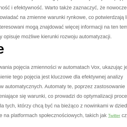
lność i efektywność. Warto także zaznaczyć, że nowocz
dpowiadać na zmienne warunki rynkowe, co potwierdzają l
nteresowani mogą znajdować więcej informacji na ten tem
ry opisuje możliwe kierunki rozwoju automatyzacji.
e
wania pojęcia zmienności w automatach Vox, ukazując j
nie tego pojęcia jest kluczowe dla efektywnej analizy
w automatycznych. Automaty te, poprzez zastosowanie
niające się warunki, co prowadzi do optymalizacji proce
la tych, którzy chcą być na bieżąco z nowinkami w dzied
e na platformach społecznościowych, takich jak
cz
Twitter