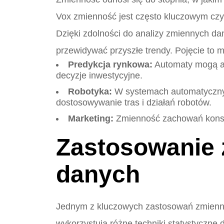
Vox zmienność jest często kluczowym czy
Dzięki zdolności do analizy zmiennych d
przewidywać przyszłe trendy. Pojęcie to m
Predykcja rynkowa:
Automaty mogą an
decyzje inwestycyjne.
Robotyka:
W systemach automatyczny
dostosowywanie tras i działań robotów.
Marketing:
Zmienność zachowań konsu
Zastosowanie 
danych
Jednym z kluczowych zastosowań zmienno
wykorzystują różne techniki statystyczne 