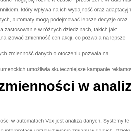
nnikiem, który wpływa na ich wydajność oraz adaptacyj
anych, automaty mogą podejmować lepsze decyzje oraz
a zastosowanie w różnych dziedzinach, takich jak:
alizować zmienność cen akcji, co pozwala na lepsze
ch zmienność danych o otoczeniu pozwala na
menckich umożliwia skuteczniejsze kampanie reklamo
zmienności w analiz
ści w automatach Vox jest analiza danych. Systemy te
do interpretacji i przewidywania zmiany w danych. Dzięki