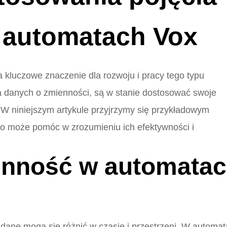
 automatach Vox
kluczowe znaczenie dla rozwoju i pracy tego typu
a danych o zmienności, są w stanie dostosować swoje
 W niniejszym artykule przyjrzymy się przykładowym
co może pomóc w zrozumieniu ich efektywności i
ienność w automata
 dane mogą się różnić w czasie i przestrzeni. W automa