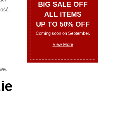
BIG SALE OFF
ność.
ALL ITEMS
UP TO 50% OFF
Coming soon on September.
View More
we.
ie