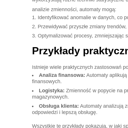
analizie zmienności, automaty mogą:
Identyfikować anomalie w danych, co 
Przewidywać przyszłe zmiany trendów, c
Optymalizować procesy, zmniejszając st
Przykłady praktyc
Istnieje wiele praktycznych zastosowań po
Analiza finansowa:
Automaty aplikują
finansowych.
Logistyka:
Zmienność w popycie na pr
magazynowych.
Obsługa klienta:
Automaty analizują z
odpowiedzi i lepszą obsługę.
Wszystkie te przykłady pokazują, w jaki 