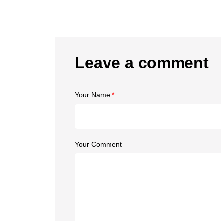
Leave a comment
Your Name
*
Your Comment