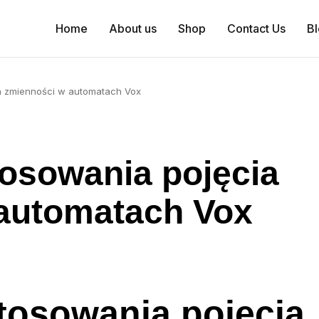
Home
About us
Shop
Contact Us
Bl
a zmienności w automatach Vox
tosowania pojęcia
automatach Vox
tosowania pojęcia