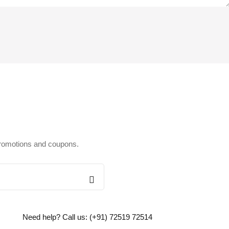
promotions and coupons.
Need help? Call us: (+91) 72519 72514