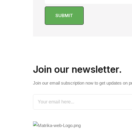
SUBMIT
Join our newsletter.
Join our email subscription now to get updates on 