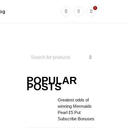
0
og
POPULAR
POSTS
Greatest odds of
winning Mermaids
Pearl £5 Put
Subscribe Bonuses