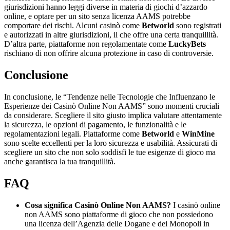
giurisdizioni hanno leggi diverse in materia di giochi d’azzardo
online, e optare per un sito senza licenza AAMS potrebbe
comportare dei rischi. Alcuni casinò come
Betworld
sono registrati
e autorizzati in altre giurisdizioni, il che offre una certa tranquillità.
D’altra parte, piattaforme non regolamentate come
LuckyBets
rischiano di non offrire alcuna protezione in caso di controversie.
Conclusione
In conclusione, le “Tendenze nelle Tecnologie che Influenzano le
Esperienze dei Casinò Online Non AAMS” sono momenti cruciali
da considerare. Scegliere il sito giusto implica valutare attentamente
la sicurezza, le opzioni di pagamento, le funzionalità e le
regolamentazioni legali. Piattaforme come
Betworld
e
WinMine
sono scelte eccellenti per la loro sicurezza e usabilità. Assicurati di
scegliere un sito che non solo soddisfi le tue esigenze di gioco ma
anche garantisca la tua tranquillità.
FAQ
Cosa significa Casinò Online Non AAMS?
I casinò online
non AAMS sono piattaforme di gioco che non possiedono
una licenza dell’Agenzia delle Dogane e dei Monopoli in