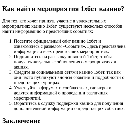
Как найти мероприятия 1хбет казино?
Для тех, кто хочет принять участие в увлекательных
мероприятиях казино 1хбет, существуют несколько способов
найти информацию о предстоящих событиях:
Посетите официальный сайт казино 1хбет и
ознакомьтесь с разделом «События». Здесь представлена
информация о всех предстоящих мероприятиях.
Подпишитесь на рассылку новостей 1хбет, чтобы
получать актуальные обновления о мероприятиях и
акциях.
Следите за социальными сетями казино 1хбет, так как
они часто публикуют анонсы событий и подробности о
предстоящих турнирах.
Участвуйте в форумах и сообществах, где игроки
делятся информацией о проведении различных
мероприятий.
Обратитесь в службу поддержки казино для получения
дополнительной информации о предстоящих событиях.
Заключение