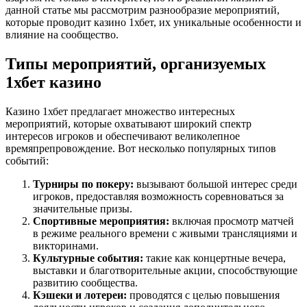
данной статье мы рассмотрим разнообразие мероприятий,
которые проводит казино 1хбет, их уникальные особенности и
влияние на сообщество.
Типы мероприятий, организуемых
1хбет казино
Казино 1хбет предлагает множество интересных
мероприятий, которые охватывают широкий спектр
интересов игроков и обеспечивают великолепное
времяпрепровождение. Вот несколько популярных типов
событий:
Турниры по покеру:
вызывают большой интерес среди
игроков, предоставляя возможность соревноваться за
значительные призы.
Спортивные мероприятия:
включая просмотр матчей
в режиме реального времени с живыми трансляциями и
викторинами.
Культурные события:
такие как концертные вечера,
выставки и благотворительные акции, способствующие
развитию сообщества.
Кэшеки и лотереи:
проводятся с целью повышения