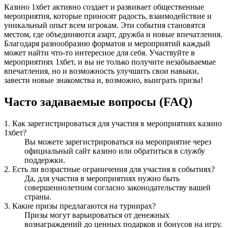
Казино 1хбет активно создает и развивает общественные
мероприятия, которые приносят радость, взаимодействие и
уникальный опыт всем игрокам. Эти события становятся
местом, где объединяются азарт, дружба и новые впечатления.
Благодаря разнообразию форматов и мероприятий каждый
может найти что-то интересное для себя. Участвуйте в
мероприятиях 1хбет, и вы не только получите незабываемые
впечатления, но и возможность улучшить свои навыки,
завести новые знакомства и, возможно, выиграть призы!
Часто задаваемые вопросы (FAQ)
1. Как зарегистрироваться для участия в мероприятиях казино
1хбет?
Вы можете зарегистрироваться на мероприятие через
официальный сайт казино или обратиться в службу
поддержки.
2. Есть ли возрастные ограничения для участия в событиях?
Да, для участия в мероприятиях нужно быть
совершеннолетним согласно законодательству вашей
страны.
3. Какие призы предлагаются на турнирах?
Призы могут варьироваться от денежных
вознаграждений до ценных подарков и бонусов на игру.