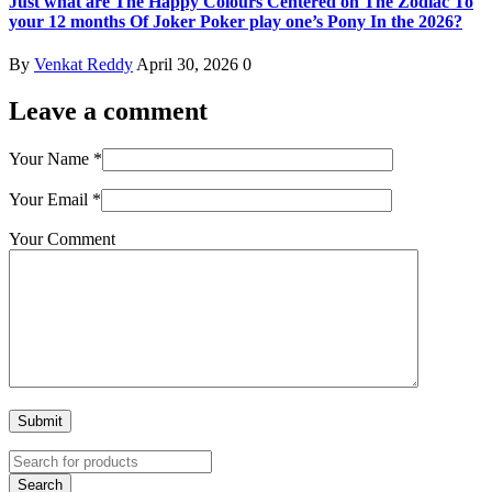
Just what are The Happy Colours Centered on The Zodiac To
your 12 months Of Joker Poker play one’s Pony In the 2026?
By
Venkat Reddy
April 30, 2026
0
Leave a comment
Your Name
*
Your Email
*
Your Comment
Submit