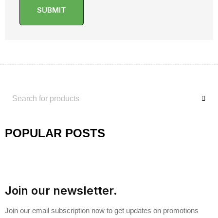
SUBMIT
POPULAR POSTS
Join our newsletter.
Join our email subscription now to get updates on promotions