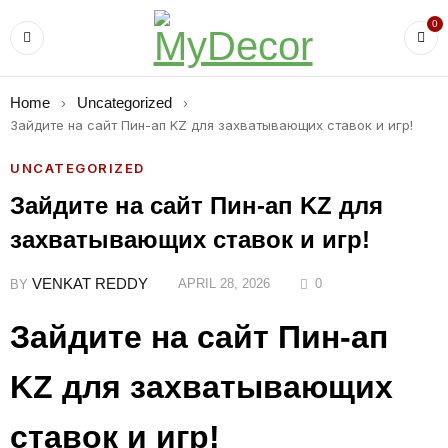
0
Home
Uncategorized
›
›
Зайдите на сайт Пин-ап KZ для захватывающих ставок и игр!
UNCATEGORIZED
Зайдите на сайт Пин-ап KZ для
захватывающих ставок и игр!
VENKAT REDDY
APRIL 28, 2026
0
BY
Зайдите на сайт Пин-ап
KZ для захватывающих
ставок и игр!