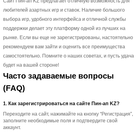
Сайт Пин-ап KZ предлагает отличную возможность для
любителей азартных игр и ставок. Наличие большого
выбора игр, удобного интерфейса и отличной службы
поддержки делает эту платформу одной из лучших на
рынке. Если вы еще не зарегистрированы, настоятельно
рекомендуем вам зайти и оценить все преимущества
самостоятельно. Помните о наших советах, и пусть удача
будет на вашей стороне!
Часто задаваемые вопросы
(FAQ)
1. Как зарегистрироваться на сайте Пин-ап KZ?
Переходите на сайт, нажимайте на кнопку “Регистрация”,
заполните необходимые поля и подтвердите свой
аккаунт.