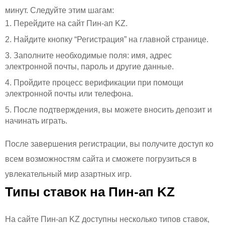
минут. Следуйте этим шагам:
Перейдите на сайт Пин-ап KZ.
Найдите кнопку “Регистрация” на главной странице.
Заполните необходимые поля: имя, адрес
электронной почты, пароль и другие данные.
Пройдите процесс верификации при помощи
электронной почты или телефона.
После подтверждения, вы можете вносить депозит и
начинать играть.
После завершения регистрации, вы получите доступ ко
всем возможностям сайта и сможете погрузиться в
увлекательный мир азартных игр.
Типы ставок на Пин-ап KZ
На сайте Пин-ап KZ доступны несколько типов ставок,