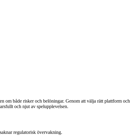
ten om både risker och belöningar. Genom att välja rätt plattform och
arsfullt och njut av spelupplevelsen.
 saknar regulatorisk övervakning.