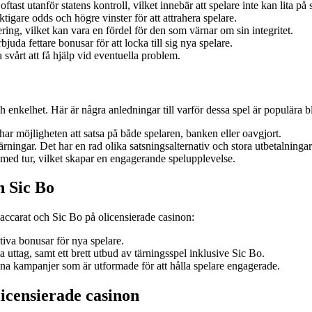
oftast utanför statens kontroll, vilket innebär att spelare inte kan lita 
igare odds och högre vinster för att attrahera spelare.
ring, vilket kan vara en fördel för den som värnar om sin integritet.
juda fettare bonusar för att locka till sig nya spelare.
 svårt att få hjälp vid eventuella problem.
enkelhet. Här är några anledningar till varför dessa spel är populära bl
 har möjligheten att satsa på både spelaren, banken eller oavgjort.
tärningar. Det har en rad olika satsningsalternativ och stora utbetalningar
med tur, vilket skapar en engagerande spelupplevelse.
h Sic Bo
Baccarat och Sic Bo på olicensierade casinon:
ktiva bonusar för nya spelare.
uttag, samt ett brett utbud av tärningsspel inklusive Sic Bo.
 kampanjer som är utformade för att hålla spelare engagerade.
licensierade casinon