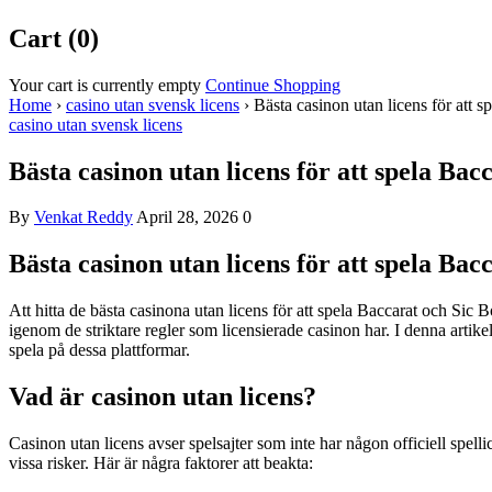
Cart (0)
Your cart is currently empty
Continue Shopping
Home
›
casino utan svensk licens
›
Bästa casinon utan licens för att 
casino utan svensk licens
Bästa casinon utan licens för att spela Bac
By
Venkat Reddy
April 28, 2026
0
Bästa casinon utan licens för att spela Bac
Att hitta de bästa casinona utan licens för att spela Baccarat och Si
igenom de striktare regler som licensierade casinon har. I denna artik
spela på dessa plattformar.
Vad är casinon utan licens?
Casinon utan licens avser spelsajter som inte har någon officiell spel
vissa risker. Här är några faktorer att beakta: