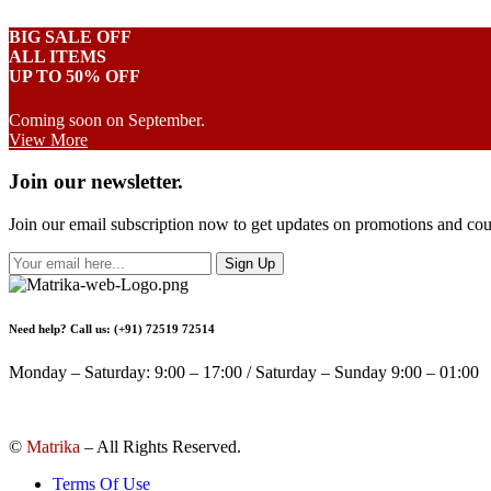
BIG SALE OFF
ALL ITEMS
UP TO 50% OFF
Coming soon on September.
View More
Join our newsletter.
Join our email subscription now to get updates on promotions and co
Sign Up
Need help? Call us: (+91) 72519 72514
Monday – Saturday: 9:00 – 17:00 / Saturday – Sunday 9:00 – 01:00
©
Matrika
– All Rights Reserved.
Terms Of Use