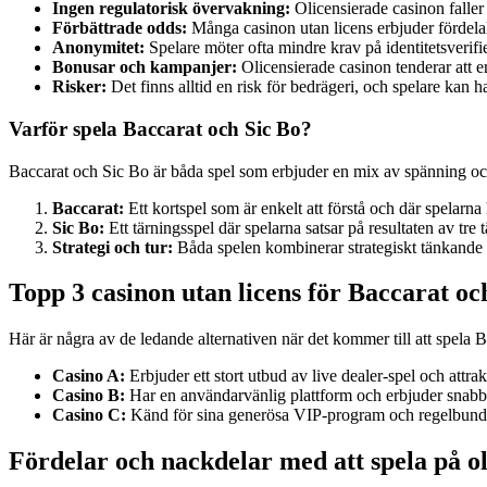
Ingen regulatorisk övervakning:
Olicensierade casinon faller 
Förbättrade odds:
Många casinon utan licens erbjuder fördelakt
Anonymitet:
Spelare möter ofta mindre krav på identitetsverifie
Bonusar och kampanjer:
Olicensierade casinon tenderar att erb
Risker:
Det finns alltid en risk för bedrägeri, och spelare kan ha
Varför spela Baccarat och Sic Bo?
Baccarat och Sic Bo är båda spel som erbjuder en mix av spänning och 
Baccarat:
Ett kortspel som är enkelt att förstå och där spelarna
Sic Bo:
Ett tärningsspel där spelarna satsar på resultaten av tre 
Strategi och tur:
Båda spelen kombinerar strategiskt tänkande 
Topp 3 casinon utan licens för Baccarat oc
Här är några av de ledande alternativen när det kommer till att spela 
Casino A:
Erbjuder ett stort utbud av live dealer-spel och attra
Casino B:
Har en användarvänlig plattform och erbjuder snabba 
Casino C:
Känd för sina generösa VIP-program och regelbundna
Fördelar och nackdelar med att spela på o