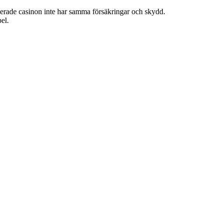
erade casinon inte har samma försäkringar och skydd.
el.