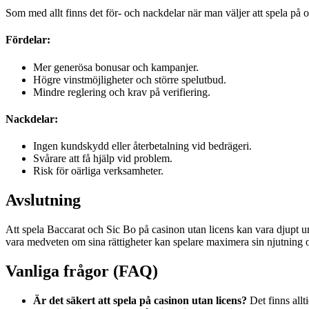
Som med allt finns det för- och nackdelar när man väljer att spela på 
Fördelar:
Mer generösa bonusar och kampanjer.
Högre vinstmöjligheter och större spelutbud.
Mindre reglering och krav på verifiering.
Nackdelar:
Ingen kundskydd eller återbetalning vid bedrägeri.
Svårare att få hjälp vid problem.
Risk för oärliga verksamheter.
Avslutning
Att spela Baccarat och Sic Bo på casinon utan licens kan vara djupt un
vara medveten om sina rättigheter kan spelare maximera sin njutning och
Vanliga frågor (FAQ)
Är det säkert att spela på casinon utan licens?
Det finns allt