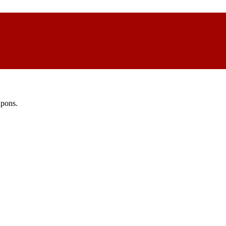
upons.